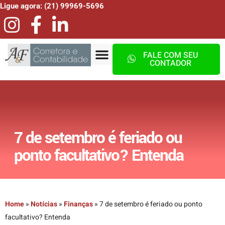
Ligue agora: (21) 99969-5696
FALE COM SEU
CONTADOR
Quem Somos
7 de setembro é feriado ou
ponto facultativo? Entenda
Home
»
Notícias
»
Finanças
»
7 de setembro é feriado ou ponto
facultativo? Entenda