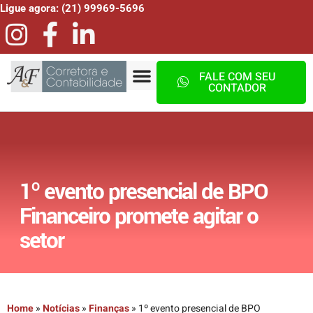
Ligue agora: (21) 99969-5696
FALE COM SEU
CONTADOR
1º evento presencial de BPO
Financeiro promete agitar o
setor
Home
»
Notícias
»
Finanças
»
1º evento presencial de BPO